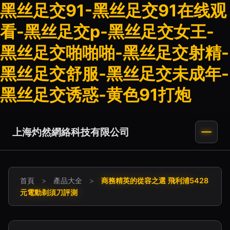
黑丝足交91-黑丝足交91在线观
看-黑丝足交p-黑丝足交女王-
黑丝足交啪啪啪-黑丝足交射精-
黑丝足交舒服-黑丝足交未成年-
黑丝足交诱惑-黄色91打炮
上海灼然網絡科技有限公司
首頁
>
產品大全
>
商務精英的從容之選 飛利浦5428
元電動剃須刀評測