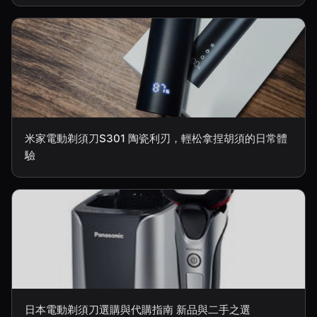
米家電動剃須刀S301 陶瓷利刃，輕松拿捏胡須的日常體
驗
日本電動剃須刀選購與代購指南 新品與二手之選