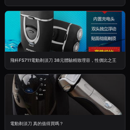
飛科FS711電動剃須刀 38元體驗精致理容，性價比之王
電動剃須刀 真的值得買嗎？