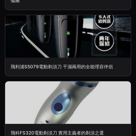
備圖
飛利浦S5079電動剃須刀 干濕兩用的全能理容伴侶
飛科FS320電動剃須刀 實用主義者的剃須之選