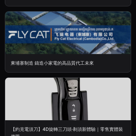
柬埔寨制造 鑄造小家電的高品質代工未來
【約克電須刀】4D旋轉三刀頭·剃須新體驗｜零售實體裝