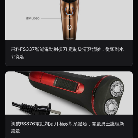
飛科FS337智能電動剃須刀 定制級清爽體驗，從頭到水
都從容
朗威RS876電動剃須刀 極致剃須體驗，開啟男士護理新
篇章